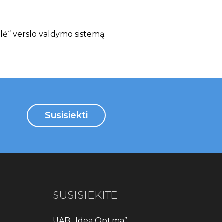
lė“ verslo valdymo sistemą.
Susisiekti
SUSISIEKITE
UAB „Idea Optima”