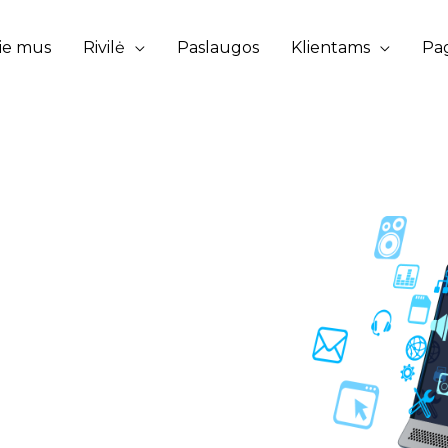
ie mus
Rivilė
Paslaugos
Klientams
Pa