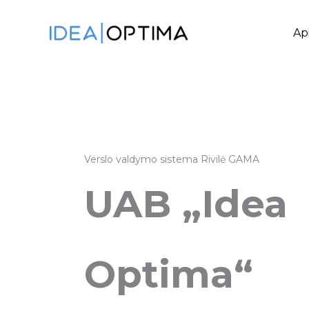
Pereiti
prie
Ap
turinio
Verslo valdymo sistema Rivilė GAMA
UAB „Idea
Optima“