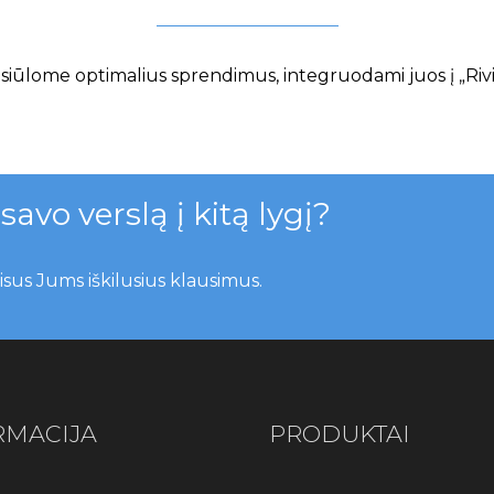
 siūlome optimalius sprendimus, integruodami juos į „Rivi
avo verslą į kitą lygį?
isus Jums iškilusius klausimus.
RMACIJA
PRODUKTAI