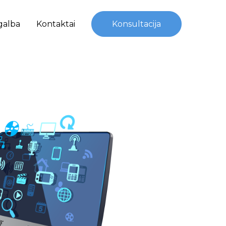
galba
Kontaktai
Konsultacija