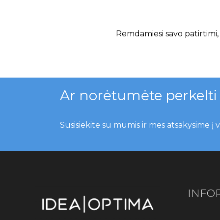
Remdamiesi savo patirtimi,
Ar norėtumėte perkelti s
Susisiekite su mumis ir mes atsakysime į v
INFO