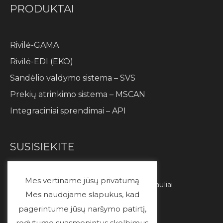
PRODUKTAI
Rivilė-GAMA
Rivilė-EDI (EKO)
Sandėlio valdymo sistema – SVS
Prekių atrinkimo sistema – MSCAN
Integraciniai sprendimai – API
SUSISIEKITE
UAB „Idea Optima”
Mes vertiname jūsų privatumą
Adresas:
Draugystės pr. 6-17, LT-77146 Šiauliai
Mes naudojame slapukus, kad
El. p.:
info@ideaoptima.lt
pagerintume jūsų naršymo patirtį,
Tel.:
+370 687 23494
rodytume suasmenintus skelbimus