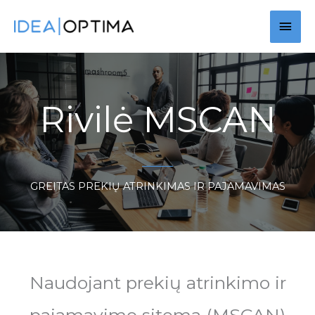
Pereiti
Pagr
prie
turinio
men
Rivilė MSCAN
GREITAS PREKIŲ ATRINKIMAS IR PAJAMAVIMAS
Naudojant prekių atrinkimo ir